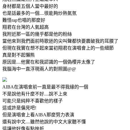
身材都是五個人當中最好的
也是話最多的一個....很能夠炒熱氣氛
難怪rap也唱的那麼好
翔君在台灣的人氣超高
我附近那一區的幾乎都是他的粉絲
當他來到我們面前時歌迷的尖叫聲都快要震破我的耳膜了
但現在我實在想不起來當初翔君在演唱會上的一些細節
真是對不起懶熊
原因是....他實在和我認識的一個偽櫻井太像了
我腦海中一直浮現兩人的對照圖@@
AIBA在演唱會前一直是最不得我緣的一個
不是說他有什麼不好....說不上來
可能只是純粹不喜歡他的樣子
這或許是偏見吧!
但是演唱會上看AIBA那麼努力表演
還有說中文....雖然他說的中文大家聽不懂
這讓他好像有點挫折