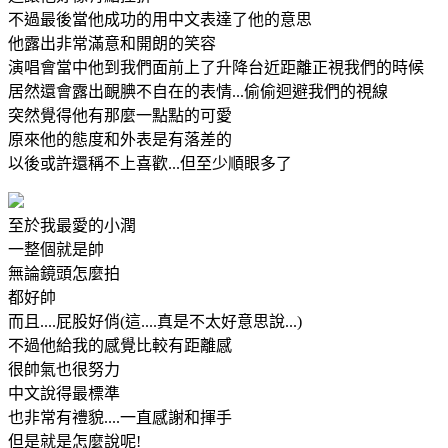
不過最後當他成功的用中文表達了他的意思
他露出非常滿意和開朗的笑容
演唱會當中他到我們面前上了升降台近距離正視我們的時候
居然還會露出靦腆不自在的表情...偷偷迴避我們的視線
突然覺得他有那麼一點點的可愛
原來他的態度和外表是有落差的
以後或許還稱不上喜歡...但至少順眼多了
至於我最愛的小潤
一整個就是帥
無論鏡頭怎麼拍
都好帥
而且....屁股好俏(這....真是不太好意思說...)
不過他給我的感覺比較有距離感
很帥氣也很努力
中文說得最標準
也非常有禮貌....一直感謝和揮手
但是就是怎麼說呢!