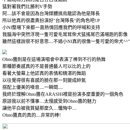
猛對著我們比勝利V手勢
阿....該不會是因為台灣媒體搞烏龍認為他是隊長
所以他真的很盡責扮演好"台灣隊長"的角色吧!:P
小NI整場下來都一直熱情回應我們的呼喊和支持
我腦海中突然浮現一隻可愛毛茸茸柴犬猛搖尾巴滿場跑的影像
雖然這樣說很不好意思....不過小NI真的很像一隻可愛的柴犬^^"
Ohno醬則是在這場演唱會中表演了棒到不行的熱舞
那種節奏感真的不是普通藝人可以比的上的
看著大螢幕上他認真的表情和精湛的舞蹈
以往覺得很有喜感的臉在那一刻變成帥氣
搭配上優美的嗓音....一瞬間....
我終於理解Ohno醬在ARASHI裡是扮演多麼重要的一個角色
原諒我以前不懂事…太慢感受到Ohno醬的魅力
讓他平白被我質疑那麼久…懺悔中…
Ohno醬真的真的....非常的棒!