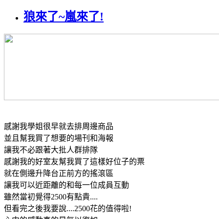
狼來了~嵐來了!
感謝我學姐很早就去排周邊商品
並且幫我買了想要的場刊和海報
讓我不必跟著大批人群排隊
感謝我的好室友幫我買了這樣好位子的票
就在側邊升降台正前方的搖滾區
讓我可以近距離的和每一位成員互動
雖然當初覺得2500有點貴....
但看完之後我要說....2500花的值得啦!